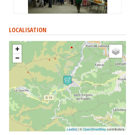
LOCALISATION
+
−
Leaflet
| ©
OpenStreetMap
contributors