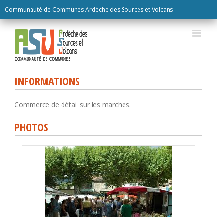
Skip
Communauté de Communes Ardèche des Sources et Volcans
to
content
INFORMATIONS
Commerce de détail sur les marchés.
PHOTOS