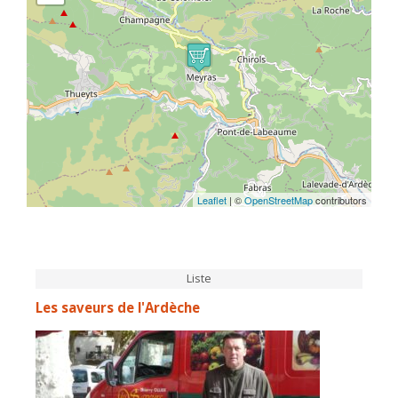
Leaflet
| ©
OpenStreetMap
contributors
Liste
Les saveurs de l'Ardèche