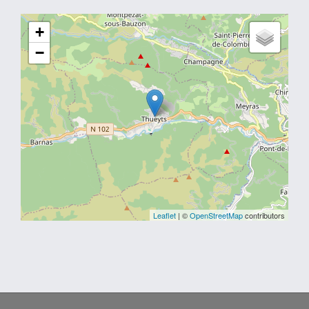
+
−
Leaflet
| ©
OpenStreetMap
contributors