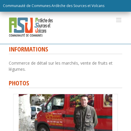
Skip
Communauté de Communes Ardèche des Sources et Volcans
to
content
INFORMATIONS
Commerce de détail sur les marchés, vente de fruits et
légumes.
PHOTOS