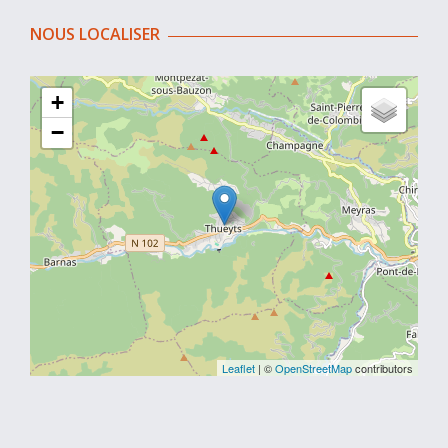
NOUS LOCALISER
+
−
Leaflet
| ©
OpenStreetMap
contributors