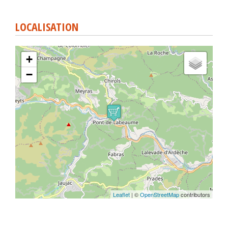
LOCALISATION
+
−
Leaflet
| ©
OpenStreetMap
contributors