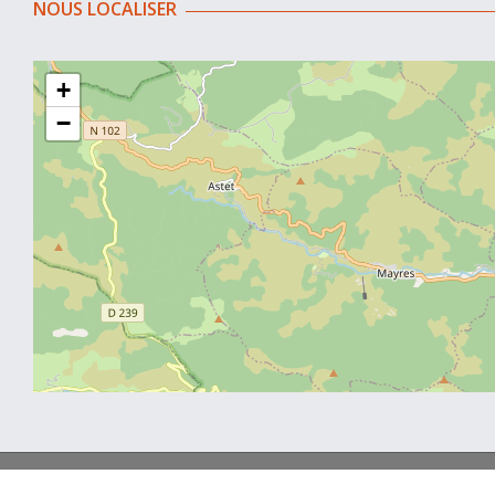
NOUS LOCALISER
+
−
Site officiel de La communautés de communes Ardèche des