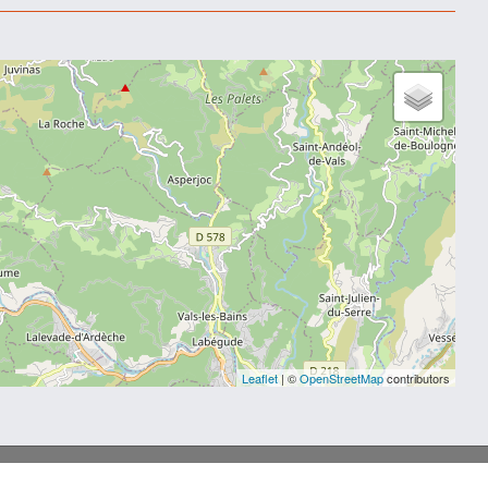
Leaflet
| ©
OpenStreetMap
contributors
Mentions légales
-
Création MTCOM