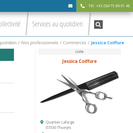
Tél : +33 (0)4 75 89 01 48
cdc@asv-
Recherche
ollectivité
Services au quotidien
:
cdc.fr
quotidien
/
Nos professionnels
/
Commerces
/
Jessica Coiffure
Liste
Jessica Coiffure
Quartier Lafarge
07330 Thueyts