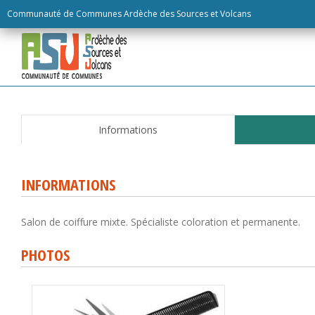
Skip
Communauté de Communes Ardèche des Sources et Volcans
to
content
Informations
INFORMATIONS
Salon de coiffure mixte. Spécialiste coloration et permanente.
PHOTOS