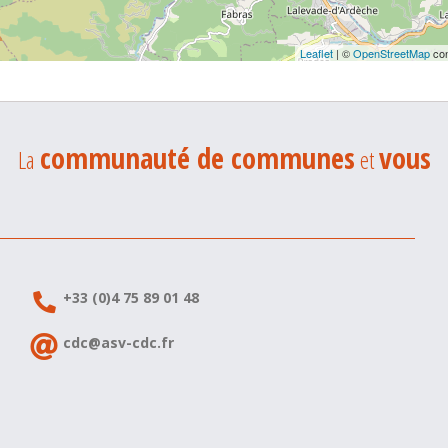
Leaflet
| ©
OpenStreetMap
con
communauté de communes
vous
La
et
+33 (0)4 75 89 01 48
cdc@asv-cdc.fr