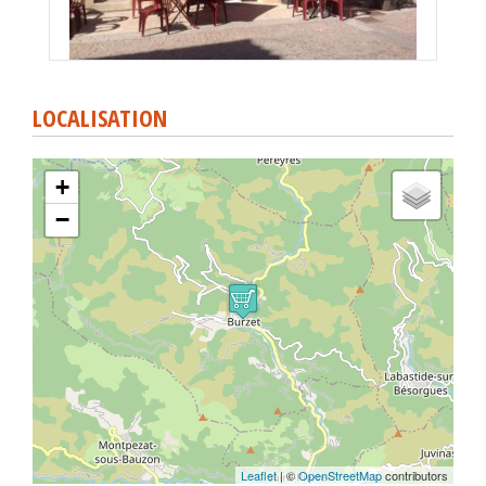
LOCALISATION
+
−
Leaflet
| ©
OpenStreetMap
contributors