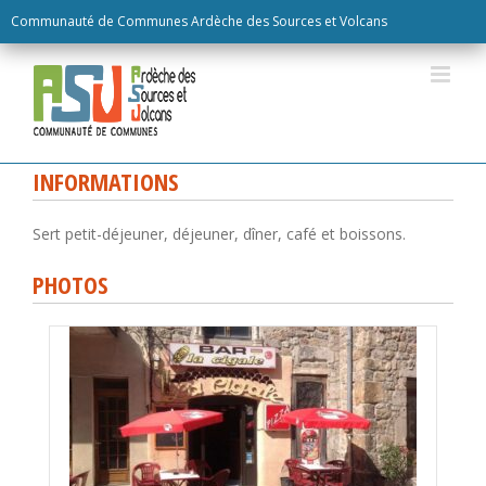
Skip
Communauté de Communes Ardèche des Sources et Volcans
to
content
INFORMATIONS
Sert petit-déjeuner, déjeuner, dîner, café et boissons.
PHOTOS