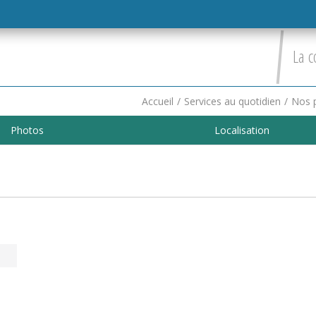
La c
Accueil
/
Services au quotidien
/
Nos p
Photos
Localisation