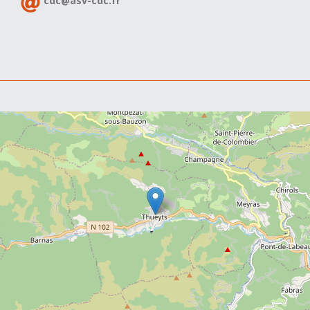
cdc@asv-cdc.fr