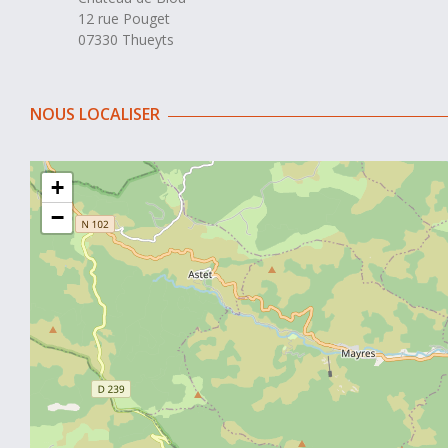
12 rue Pouget
07330 Thueyts
NOUS LOCALISER
+
−