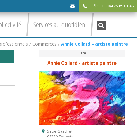
Tél : +33 (0)4 75 89 01 48
cdc@asv-
Recherche
ollectivité
Services au quotidien
:
cdc.fr
rofessionnels
/
Commerces
/
Annie Collard – artiste peintre
Liste
Annie Collard - artiste peintre
5 rue Gaschet
07330 Thueyts