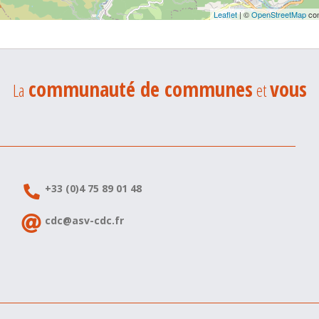
Leaflet
| ©
OpenStreetMap
con
communauté de communes
vous
La
et
+33 (0)4 75 89 01 48
cdc@asv-cdc.fr