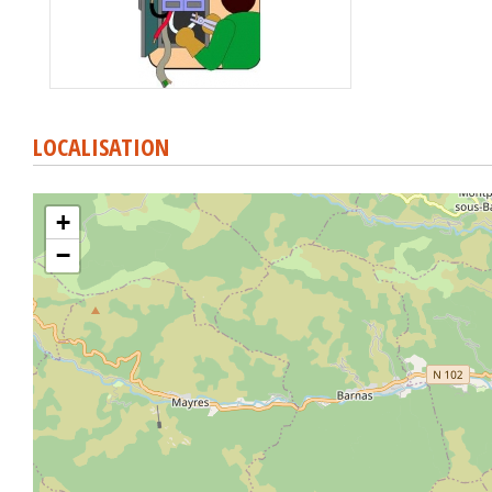
LOCALISATION
+
−