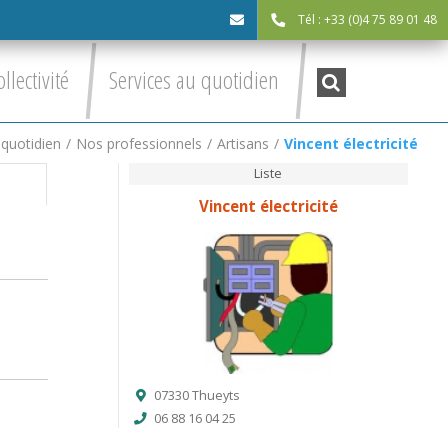
Tél : +33 (0)4 75 89 01 48
cdc@asv-
Recherche
ollectivité
Services au quotidien
:
cdc.fr
 quotidien
/
Nos professionnels
/
Artisans
/
Vincent électricité
Liste
Vincent électricité
07330 Thueyts
06 88 16 04 25