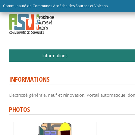
Skip
Communauté de Communes Ardèche des Sources et Volcans
to
content
Informations
INFORMATIONS
Electricité générale, neuf et rénovation. Portail automatique, 
PHOTOS