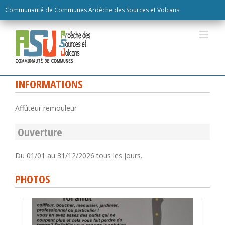
Skip
Communauté de Communes Ardèche des Sources et Volcans
to
content
INFORMATIONS
Affûteur remouleur
Ouverture
Du 01/01 au 31/12/2026 tous les jours.
PHOTOS