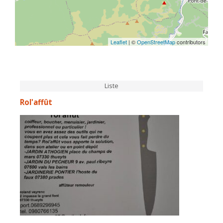
Leaflet
| ©
OpenStreetMap
contributors
Liste
Rol'affût