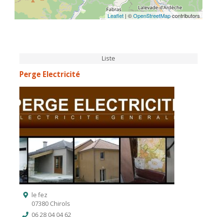
Leaflet
| ©
OpenStreetMap
contributors
Liste
Perge Electricité
le fez
07380 Chirols
06 28 04 04 62