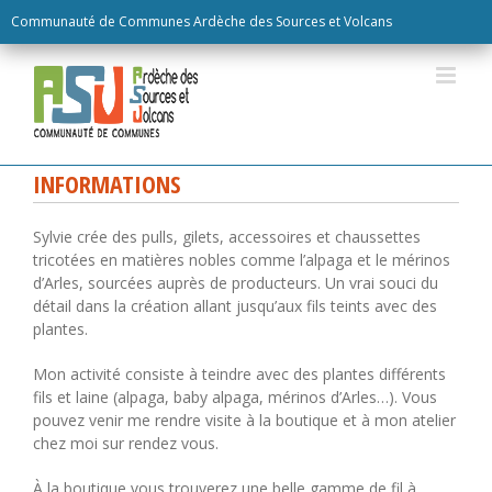
Skip
Communauté de Communes Ardèche des Sources et Volcans
to
content
INFORMATIONS
Sylvie crée des pulls, gilets, accessoires et chaussettes
tricotées en matières nobles comme l’alpaga et le mérinos
d’Arles, sourcées auprès de producteurs. Un vrai souci du
détail dans la création allant jusqu’aux fils teints avec des
plantes.
Mon activité consiste à teindre avec des plantes différents
fils et laine (alpaga, baby alpaga, mérinos d’Arles…). Vous
pouvez venir me rendre visite à la boutique et à mon atelier
chez moi sur rendez vous.
À la boutique vous trouverez une belle gamme de fil à