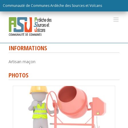
Skip
Communauté de Communes Ardèche des Sources et Volcans
to
content
INFORMATIONS
Artisan maçon
PHOTOS