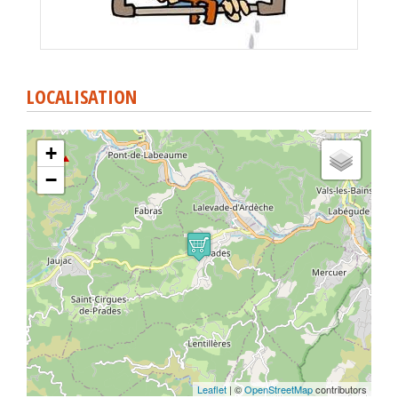
LOCALISATION
+
−
Leaflet
| ©
OpenStreetMap
contributors