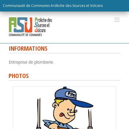
Skip
Communauté de Communes Ardèche des Sources et Volcans
to
content
INFORMATIONS
Entreprise de plomberie.
PHOTOS