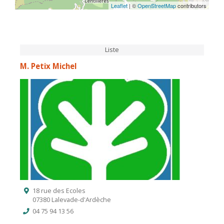
Leaflet
| ©
OpenStreetMap
contributors
Liste
M. Petix Michel
18 rue des Ecoles
07380 Lalevade-d'Ardèche
04 75 94 13 56