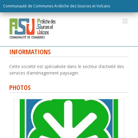
Skip
Communauté de Communes Ardèche des Sources et Volcans
to
content
INFORMATIONS
Cette société est spécialisée dans le secteur d’activité des
services d’aménagement paysager.
PHOTOS