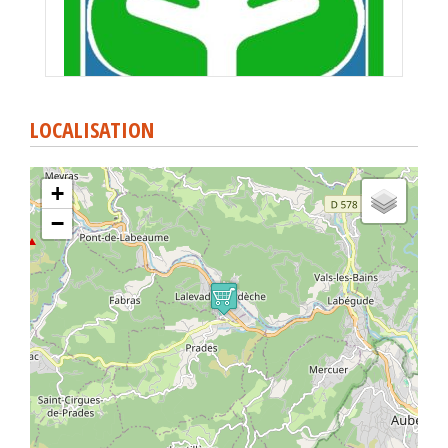
LOCALISATION
+
−