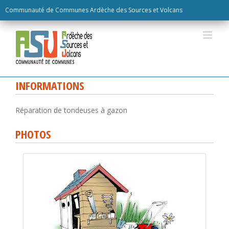
Skip
Communauté de Communes Ardèche des Sources et Volcans
to
content
INFORMATIONS
Réparation de tondeuses à gazon
PHOTOS