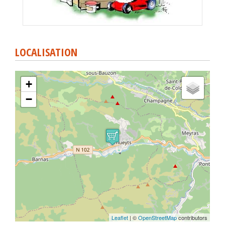
LOCALISATION
+
−
Leaflet
| ©
OpenStreetMap
contributors