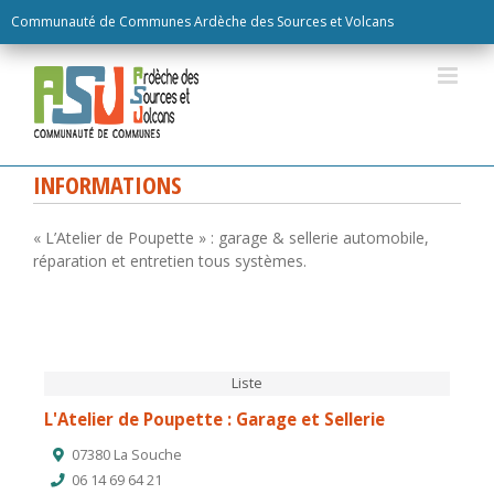
Skip
Communauté de Communes Ardèche des Sources et Volcans
to
content
INFORMATIONS
« L’Atelier de Poupette » : garage & sellerie automobile,
réparation et entretien tous systèmes.
Liste
L'Atelier de Poupette : Garage et Sellerie
07380 La Souche
06 14 69 64 21