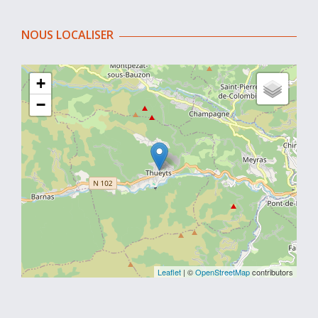
NOUS LOCALISER
+
−
Leaflet
| ©
OpenStreetMap
contributors