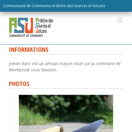
Skip
Communauté de Communes Ardèche des Sources et Volcans
to
content
INFORMATIONS
Joevin Ranc est un artisan maçon situé sur la commune de
Montpezat sous Bauzon.
PHOTOS