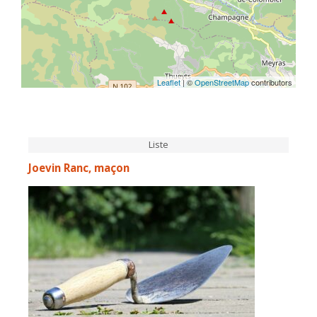
Leaflet
| ©
OpenStreetMap
contributors
Liste
Joevin Ranc, maçon