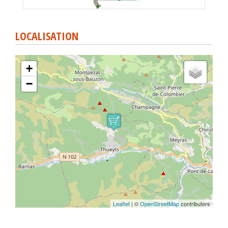
LOCALISATION
+
−
Leaflet
| ©
OpenStreetMap
contributors