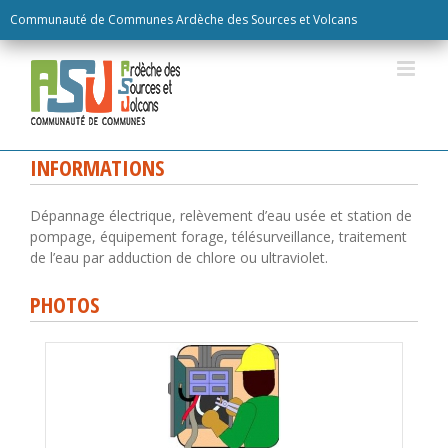
Skip
Communauté de Communes Ardèche des Sources et Volcans
to
content
INFORMATIONS
Dépannage électrique, relèvement d’eau usée et station de
pompage, équipement forage, télésurveillance, traitement
de l’eau par adduction de chlore ou ultraviolet.
PHOTOS