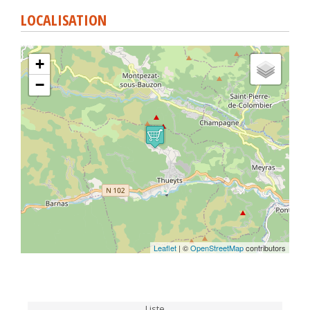
LOCALISATION
+
−
Leaflet
| ©
OpenStreetMap
contributors
Liste