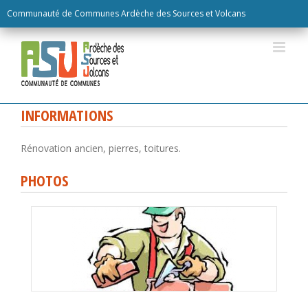
Skip
Communauté de Communes Ardèche des Sources et Volcans
to
content
INFORMATIONS
Rénovation ancien, pierres, toitures.
PHOTOS