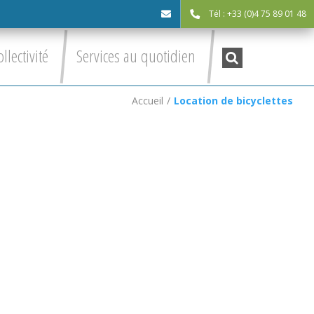
Tél : +33 (0)4 75 89 01 48
cdc@asv-
Recherche
ollectivité
Services au quotidien
:
cdc.fr
Accueil
/
Location de bicyclettes