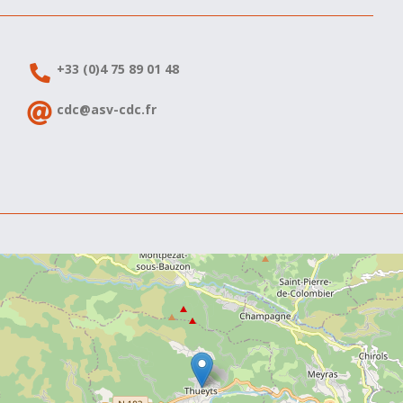
+33 (0)4 75 89 01 48
cdc@asv-cdc.fr