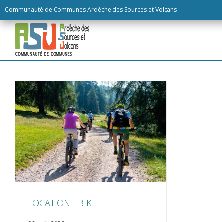
Skip
Communauté de Communes Ardèche des Sources et Volcans
to
content
LOCATION EBIKE