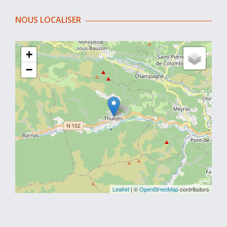
NOUS LOCALISER
+
−
Leaflet
| ©
OpenStreetMap
contributors