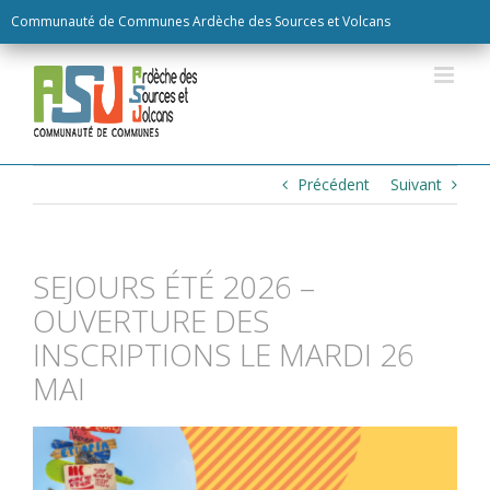
Skip
Communauté de Communes Ardèche des Sources et Volcans
to
content
Précédent
Suivant
SEJOURS ÉTÉ 2026 –
OUVERTURE DES
INSCRIPTIONS LE MARDI 26
MAI