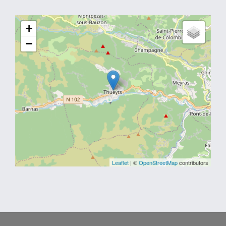
+
−
Leaflet
| ©
OpenStreetMap
contributors