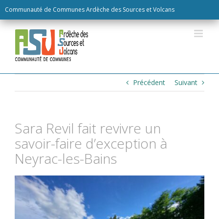
Skip
Communauté de Communes Ardèche des Sources et Volcans
to
content
Précédent
Suivant
Sara Revil fait revivre un
savoir-faire d’exception à
Neyrac-les-Bains