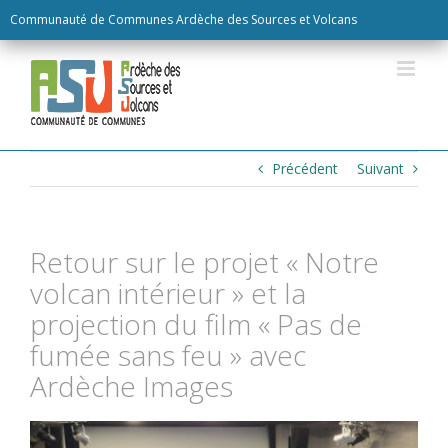
Skip
Communauté de Communes Ardèche des Sources et Volcans
to
content
Précédent
Suivant
Retour sur le projet « Notre
volcan intérieur » et la
projection du film « Pas de
fumée sans feu » avec
Ardèche Images