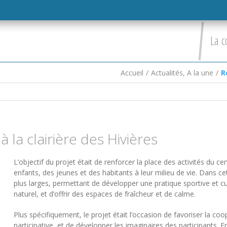
La c
Accueil
/
Actualités
,
A la une
/
R
à la clairière des Hivières
L’objectif du projet était de renforcer la place des activités du cent
enfants, des jeunes et des habitants à leur milieu de vie. Dans cett
plus larges, permettant de développer une pratique sportive et cul
naturel, et d’offrir des espaces de fraîcheur et de calme.
Plus spécifiquement, le projet était l’occasion de favoriser la co
participative, et de développer les imaginaires des participants. En