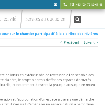
Tél : +33 (0)4 75 89 01 48
cdc@asv-
Recherche
ollectivité
Services au quotidien
:
cdc.fr
etour sur le chantier participatif à la clairière des Hivières
Précédent
Suivant
re de loisirs en extérieur afin de revitaliser le lien sensible des
e clairière, le projet a permis d’offrir des espaces d’activités
turelle, et notamment d’inscrire la pratique artistique en milieu
opération et l’appropriation d’un espace à travers une démarche
 effet, il s’agissait d’aménager un espace naturel à partir d’une