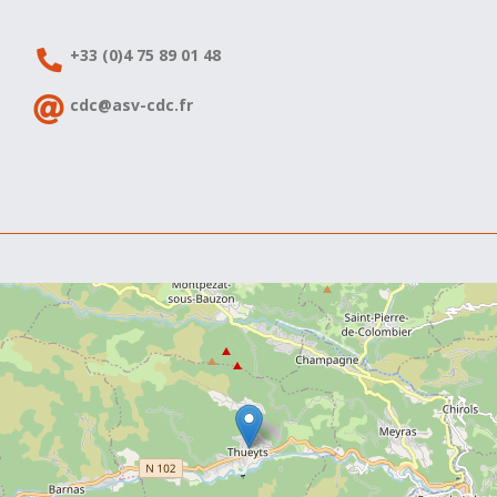
+33 (0)4 75 89 01 48
cdc@asv-cdc.fr