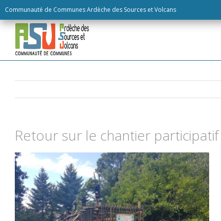
Skip
Communauté de Communes Ardèche des Sources et Volcans
to
content
Retour sur le chantier participatif 