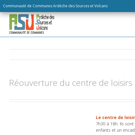
Skip
Communauté de Communes Ardèche des Sources et Volcans
to
content
Réouverture du centre de loisirs
Le centre de loisi
7h30 à 18h. Ils sont
enfants et un encad