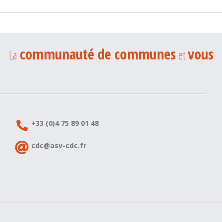
communauté de communes
vous
La
et
+33 (0)4 75 89 01 48
cdc@asv-cdc.fr