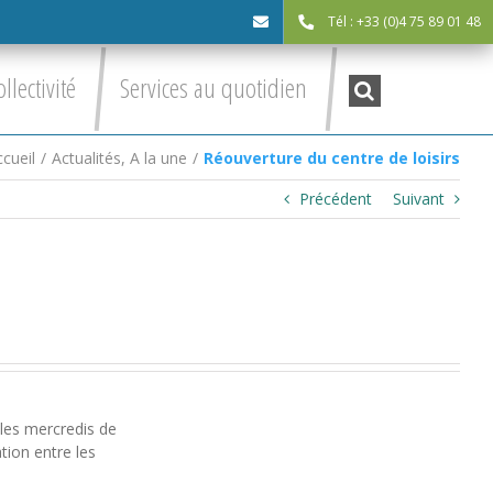
Tél : +33 (0)4 75 89 01 48
cdc@asv-
Recherche
ollectivité
Services au quotidien
:
cdc.fr
cueil
/
Actualités
,
A la une
/
Réouverture du centre de loisirs
Précédent
Suivant
 les mercredis de
tion entre les