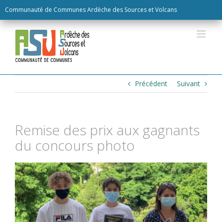
Skip
Communauté de Communes Ardèche des Sources et Volcans
to
content
Précédent
Suivant
Remise des prix aux gagnants
du concours photo