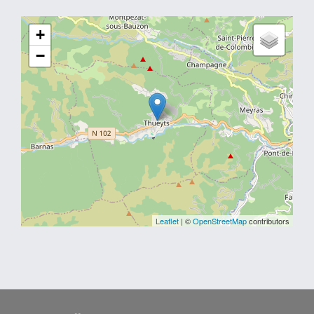
+
−
Leaflet
| ©
OpenStreetMap
contributors