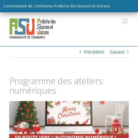
Skip
Communauté de Communes Ardèche des Sources et Volcans
to
content
Précédent
Suivant
Programme des ateliers
numériques