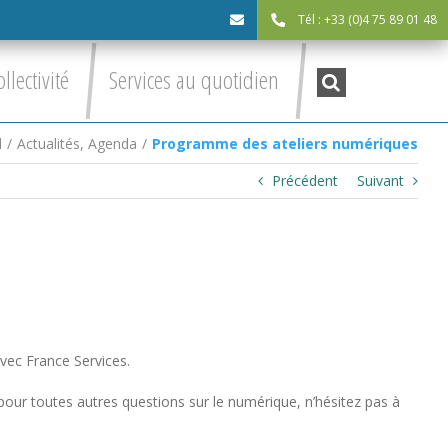
Tél : +33 (0)4 75 89 01 48
cdc@asv-
Recherche
ollectivité
Services au quotidien
:
cdc.fr
l
/
Actualités
,
Agenda
/
Programme des ateliers numériques
Précédent
Suivant
vec France Services.
our toutes autres questions sur le numérique, n’hésitez pas à