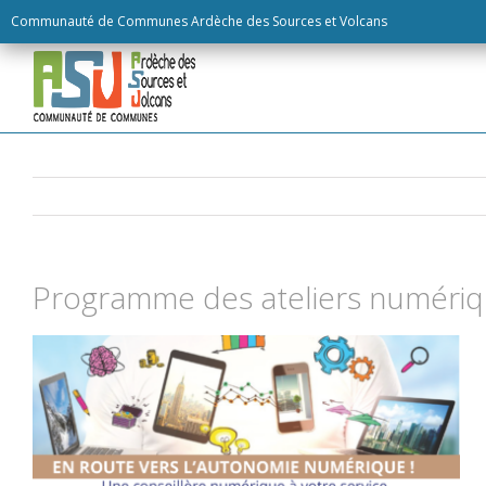
Skip
Communauté de Communes Ardèche des Sources et Volcans
to
content
Programme des ateliers numéri