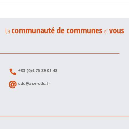
communauté de communes
vous
La
et
+33 (0)4 75 89 01 48
cdc@asv-cdc.fr