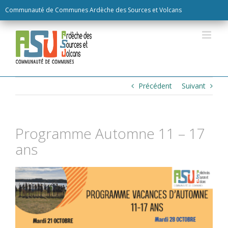
Skip
Communauté de Communes Ardèche des Sources et Volcans
to
content
Précédent
Suivant
Programme Automne 11 – 17
ans