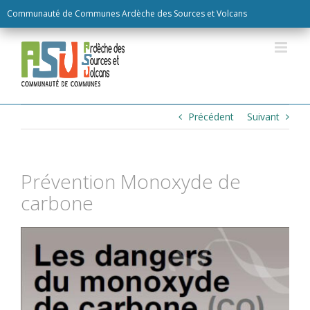
Skip
Communauté de Communes Ardèche des Sources et Volcans
to
content
Précédent
Suivant
Prévention Monoxyde de
carbone