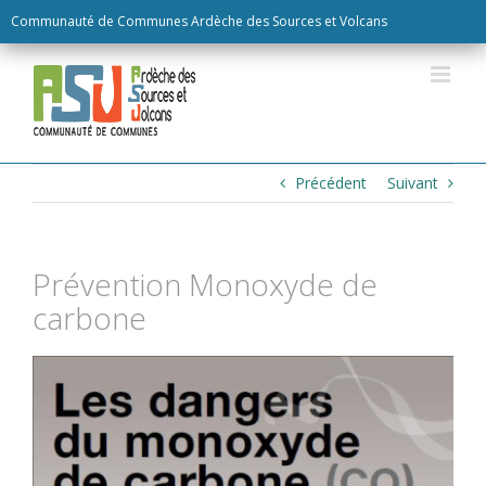
Skip
Communauté de Communes Ardèche des Sources et Volcans
to
content
Précédent
Suivant
Prévention Monoxyde de
carbone