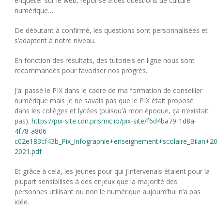
enquêter sur le web, réponse à des questions de culture
numérique…
De débutant à confirmé, les questions sont personnalisées et
s’adaptent à notre niveau.
En fonction des résultats, des tutoriels en ligne nous sont
recommandés pour favoriser nos progrès.
J’ai passé le PIX dans le cadre de ma formation de conseiller
numérique mais je ne savais pas que le PIX était proposé
dans les collèges et lycées (puisqu’à mon époque, ça n’existait
pas).
https://pix-site.cdn.prismic.io/pix-site/f6d4ba79-1d8a-
4f78-a806-
c02e183cf43b_Pix_Infographie+enseignement+scolaire_Bilan+2
2021.pdf
Et grâce à cela, les jeunes pour qui j’intervenais étaient pour la
plupart sensibilisés à des enjeux que la majorité des
personnes utilisant ou non le numérique aujourd’hui n’a pas
idée.