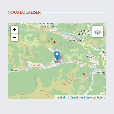
NOUS LOCALISER
+
−
Leaflet
| ©
OpenStreetMap
contributors