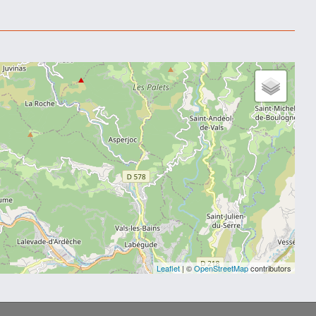
Leaflet
| ©
OpenStreetMap
contributors