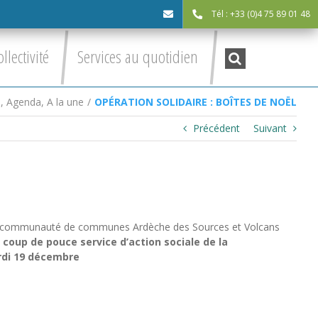
Tél : +33 (0)4 75 89 01 48
cdc@asv-
Recherche
ollectivité
Services au quotidien
:
cdc.fr
s
,
Agenda
,
A la une
/
OPÉRATION SOLIDAIRE : BOÎTES DE NOËL
Précédent
Suivant
, la communauté de communes Ardèche des Sources et Volcans
 coup de pouce service d’action sociale de la
di 19 décembre