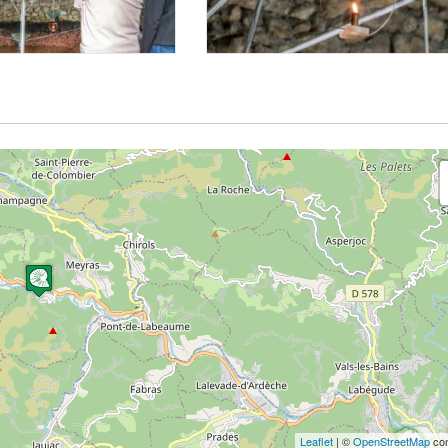
Leaflet
| ©
OpenStreetMap
con