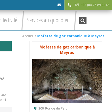
Tél : +33 (0)4 75 89 01 48
cdc@asv-
Recherche
ollectivité
Services au quotidien
:
cdc.fr
Accueil
/
Mofette de gaz carbonique à Meyras
Mofette de gaz carbonique à
Meyras
été
tabli
 site.
300, Ronde du Parc