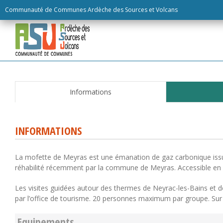
Skip
Communauté de Communes Ardèche des Sources et Volcans
to
content
Informations
INFORMATIONS
La mofette de Meyras est une émanation de gaz carbonique issue
réhabilité récemment par la commune de Meyras. Accessible en vi
Les visites guidées autour des thermes de Neyrac-les-Bains et de
par l’office de tourisme. 20 personnes maximum par groupe. Sur 
Equipements