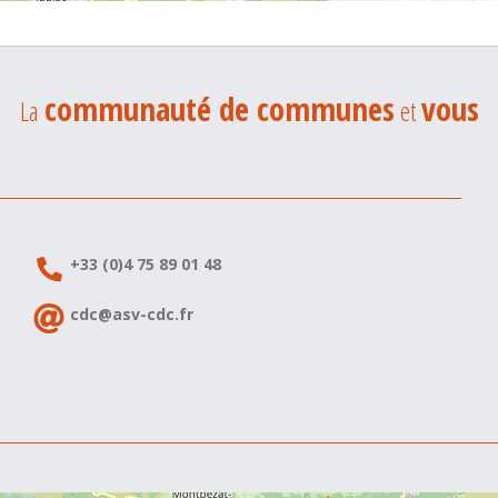
communauté de communes
vous
La
et
+33 (0)4 75 89 01 48
cdc@asv-cdc.fr