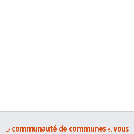
communauté de communes
vous
La
et