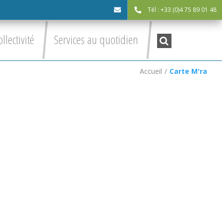
Tél : +33 (0)4 75 89 01 48
cdc@asv-
Recherche
ollectivité
Services au quotidien
:
cdc.fr
Accueil
/
Carte M'ra