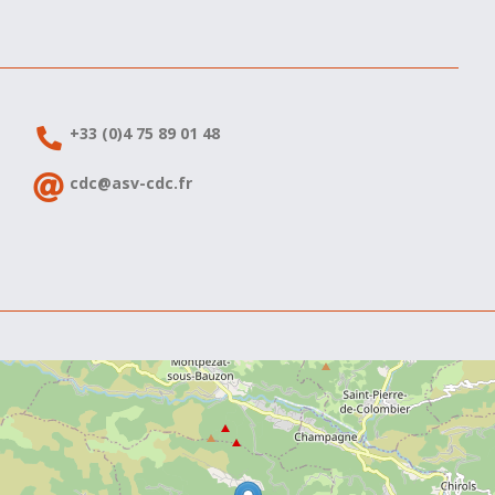
+33 (0)4 75 89 01 48
cdc@asv-cdc.fr