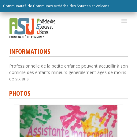
Skip
Communauté de Communes Ardèche des Sources et Volcans
to
content
INFORMATIONS
Professionnelle de la petite enfance pouvant accueillir à son
domicile des enfants mineurs généralement âgés de moins
de six ans.
PHOTOS