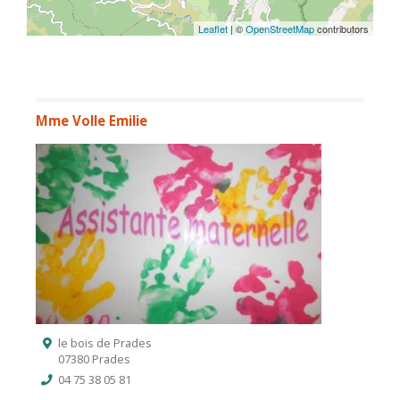
Leaflet
| ©
OpenStreetMap
contributors
Mme Volle Emilie
le bois de Prades
07380 Prades
04 75 38 05 81