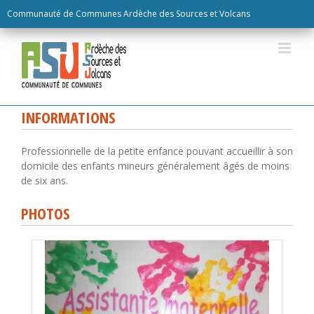
Skip
Communauté de Communes Ardèche des Sources et Volcans
to
content
INFORMATIONS
Professionnelle de la petite enfance pouvant accueillir à son
domicile des enfants mineurs généralement âgés de moins
de six ans.
PHOTOS