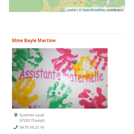
Leaflet
| ©
OpenStreetMap
contributors
Mme Bayle Martine
Quartier Laval
07330 Thueyts
04 75 36 23 16