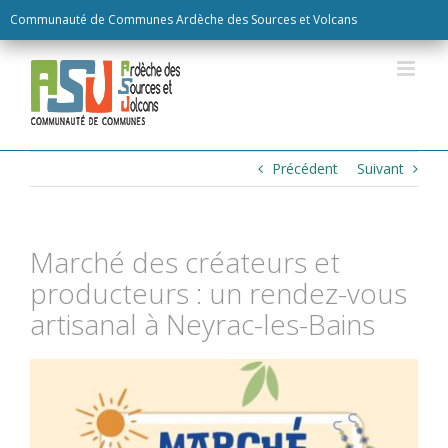
Skip
Communauté de Communes Ardèche des Sources et Volcans
to
content
Précédent
Suivant
Marché des créateurs et
producteurs : un rendez-vous
artisanal à Neyrac-les-Bains