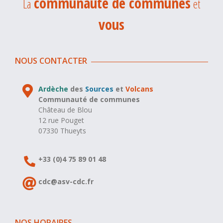
communauté de communes
La
et
vous
NOUS CONTACTER
Ardèche
des
Sources
et
Volcans
Communauté de communes
Château de Blou
12 rue Pouget
07330 Thueyts
+33 (0)4 75 89 01 48
cdc@asv-cdc.fr
NOS HORAIRES