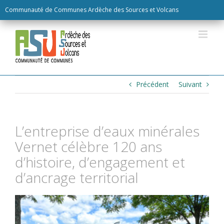
Skip
Communauté de Communes Ardèche des Sources et Volcans
to
content
Précédent
Suivant
L’entreprise d’eaux minérales
Vernet célèbre 120 ans
d’histoire, d’engagement et
d’ancrage territorial