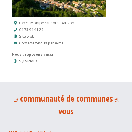
07560 Montpezat-sous-Bauzon
04 75 94 41 29
Site web
Contactez-nous par e-mail
Nous proposons aussi :
Syl Vicious
communauté de communes
La
et
vous