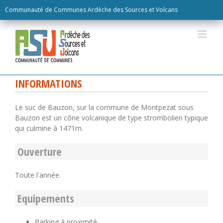
Skip
Communauté de Communes Ardèche des Sources et Volcans
to
content
INFORMATIONS
Le suc de Bauzon, sur la commune de Montpezat sous
Bauzon est un cône volcanique de type strombolien typique
qui culmine à 1471m.
Ouverture
Toute l'année.
Equipements
Parking à proximité