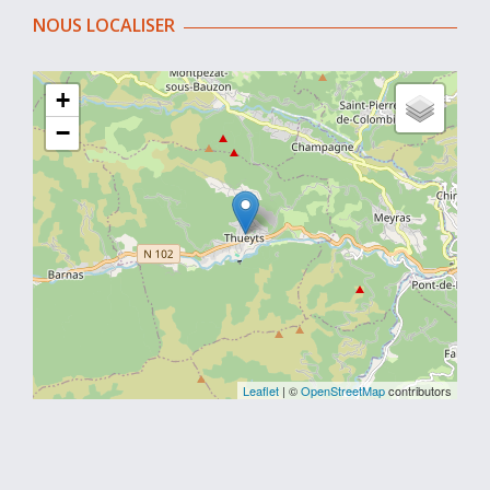
NOUS LOCALISER
+
−
Leaflet
| ©
OpenStreetMap
contributors