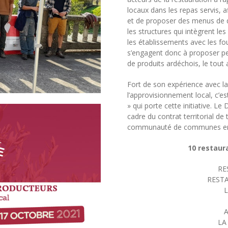
locaux dans les repas servis, af
et de proposer des menus de q
les structures qui intègrent l
les établissements avec les fo
s’engagent donc à proposer pe
de produits ardéchois, le tou
Fort de son expérience avec 
l’approvisionnement local, c’e
» qui porte cette initiative. 
cadre du contrat territorial de
communauté de communes en
10 restaura
RE
REST
L
A
LA