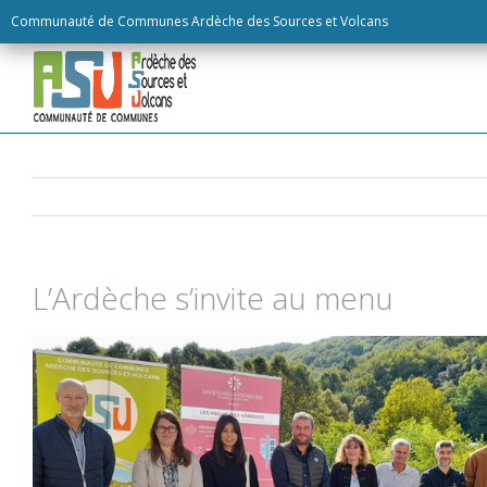
Skip
Communauté de Communes Ardèche des Sources et Volcans
to
content
L’Ardèche s’invite au menu