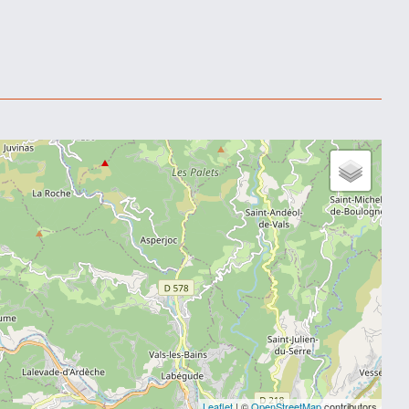
Leaflet
| ©
OpenStreetMap
contributors