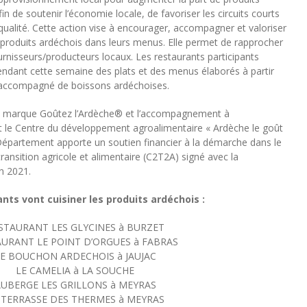
in de soutenir l’économie locale, de favoriser les circuits courts
ualité. Cette action vise à encourager, accompagner et valoriser
es produits ardéchois dans leurs menus. Elle permet de rapprocher
urnisseurs/producteurs locaux. Les restaurants participants
ndant cette semaine des plats et des menus élaborés à partir
t accompagné de boissons ardéchoises.
la marque Goûtez l’Ardèche® et l’accompagnement à
st le Centre du développement agroalimentaire « Ardèche le goût
Le Département apporte un soutien financier à la démarche dans le
 transition agricole et alimentaire (C2T2A) signé avec la
 2021.
nts vont cuisiner les produits ardéchois :
STAURANT LES GLYCINES à BURZET
AURANT LE POINT D’ORGUES à FABRAS
E BOUCHON ARDECHOIS à JAUJAC
LE CAMELIA à LA SOUCHE
UBERGE LES GRILLONS à MEYRAS
 TERRASSE DES THERMES à MEYRAS