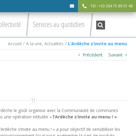
Tél : +33 (0)4 75 89 01 48
cdc@asv-
Recherche
ollectivité
Services au quotidien
:
cdc.fr
Accueil
/
A la une
,
Actualités
/
L’Ardèche s’invite au menu
Précédent
Suivant
dèche le goût organise avec la Communauté de communes
s une opération intitulée «
l’Ardèche s’invite au menu ! »
Ardèche s’invite au menu ! » a pour objectif de sensibiliser les
’approvisionnement local pour augmenter la part de produits