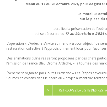
Menu du 17 au 20 octobre 2024, pour déguster
Le mardi 08 octo
sur la place du
aura lieu la présentation de l’opér
qui se déroulera du
17 𝙖𝙪 20𝙤𝙘𝙩𝙤𝙗𝙧𝙚 𝟮𝟬𝟮4
s
L’opération « L’Ardèche s’invite au menu » a pour objectif de sens
restauration collective à l’approvisionnement local pour favoriser l
Des animations culinaires seront proposées par des chefs partic
l’émission de France Bleu Drôme Ardèche, « la tournée des marché
Évènement organisé par Goûtez l’Ardèche – Les Étapes savour
Sources et Volcans dans le cadre du « projet alimentaire territoria
RETROUVEZ LA LISTE DES REST