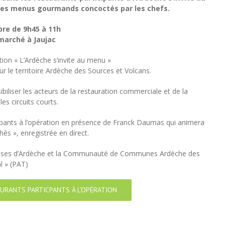
 les menus gourmands concoctés par les chefs.
bre de 9h45 à 11h
 marché à Jaujac
ation « L’Ardèche s’invite au menu »
ur le territoire Ardèche des Sources et Volcans.
ibiliser les acteurs de la restauration commerciale et de la
es circuits courts.
ipants à l’opération en présence de Franck Daumas qui animera
s », enregistrée en direct.
euses d’Ardèche et la Communauté de Communes Ardèche des
l » (PAT)
AURANTS PARTICPANTS À L’OPÉRATION