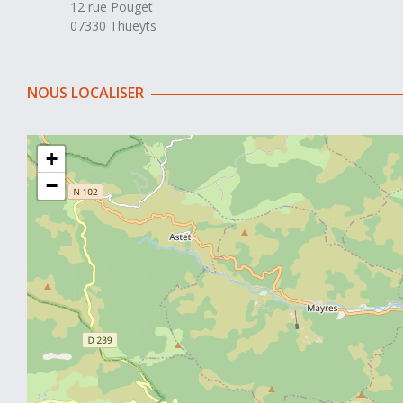
12 rue Pouget
07330 Thueyts
NOUS LOCALISER
+
−