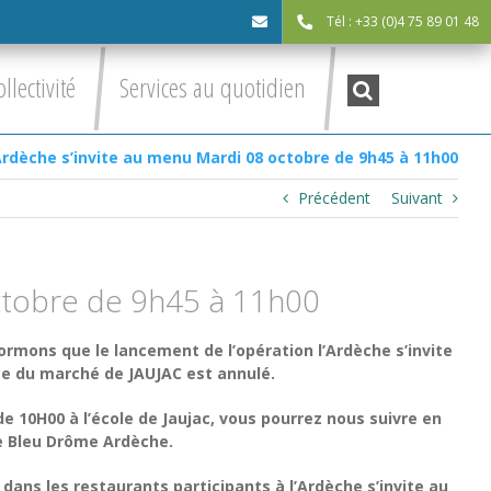
Tél : +33 (0)4 75 89 01 48
cdc@asv-
Recherche
ollectivité
Services au quotidien
:
cdc.fr
Ardèche s’invite au menu Mardi 08 octobre de 9h45 à 11h00
Précédent
Suivant
octobre de 9h45 à 11h00
ormons que le lancement de l’opération l’Ardèche s’invite
ce du marché de JAUJAC est annulé.
e 10H00 à l’école de Jaujac, vous pourrez nous suivre en
ce Bleu Drôme Ardèche.
ns les restaurants participants à l’Ardèche s’invite au