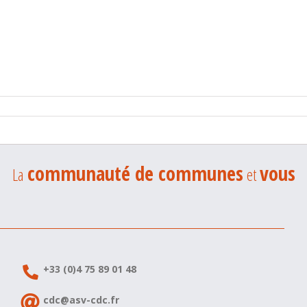
communauté de communes
vous
La
et
+33 (0)4 75 89 01 48
cdc@asv-cdc.fr