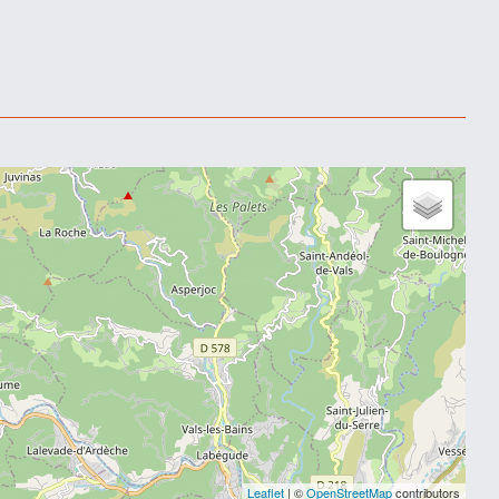
Leaflet
| ©
OpenStreetMap
contributors