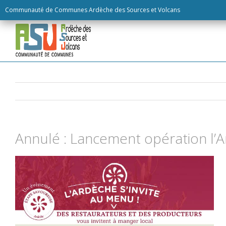
Skip
Communauté de Communes Ardèche des Sources et Volcans
to
content
Annulé : Lancement opération l’