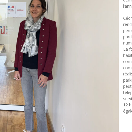
l’ann
Cédr
rend
perm
part
numé
La f
habi
comm
comm
réal
park
peut
télé
serv
12 h
égal