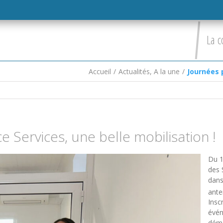
La c
Accueil
/
Actualités
,
A la une
/
Journées 
 Services, une belle mobilisation !
Du 1
des 
dans
ante
Insc
évén
déma