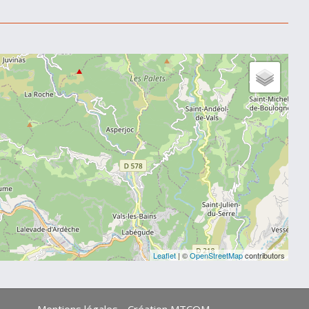
Leaflet
| ©
OpenStreetMap
contributors