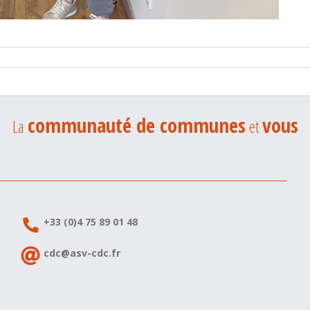
communauté de communes
vous
La
et
+33 (0)4 75 89 01 48
cdc@asv-cdc.fr