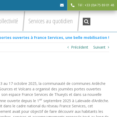
Tél : +33 (0)4 75 89 01 48
cdc@asv-
Recherche
ollectivité
Services au quotidien
:
cdc.fr
portes ouvertes à France Services, une belle mobilisation !
Précédent
Suivant
3 au 17 octobre 2025, la communauté de communes Ardèche
Sources et Volcans a organisé des journées portes ouvertes
 son espace France Services de Thueyts et dans sa nouvelle
er
nne ouverte depuis le 1
septembre 2025 à Lalevade-d’Ardèche.
rit dans le cadre national du réseau France Services, cet
ement avait pour objectif de faire découvrir aux habitants les
rches, services et accompagnements proposés tout au long de