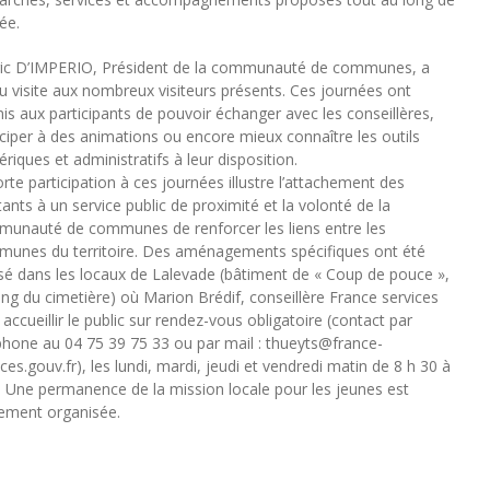
ée.
ic D’IMPERIO, Président de la communauté de communes, a
u visite aux nombreux visiteurs présents. Ces journées ont
is aux participants de pouvoir échanger avec les conseillères,
iciper à des animations ou encore mieux connaître les outils
riques et administratifs à leur disposition.
orte participation à ces journées illustre l’attachement des
tants à un service public de proximité et la volonté de la
unauté de communes de renforcer les liens entre les
unes du territoire. Des aménagements spécifiques ont été
isé dans les locaux de Lalevade (bâtiment de « Coup de pouce »,
ing du cimetière) où Marion Brédif, conseillère France services
 accueillir le public sur rendez-vous obligatoire (contact par
phone au 04 75 39 75 33 ou par mail : thueyts@france-
ices.gouv.fr), les lundi, mardi, jeudi et vendredi matin de 8 h 30 à
. Une permanence de la mission locale pour les jeunes est
ement organisée.