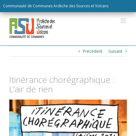
Skip
Communauté de Communes Ardèche des Sources et Volcans
to
content
Précédent
Suivant
Itinérance chorégraphique :
L’air de rien