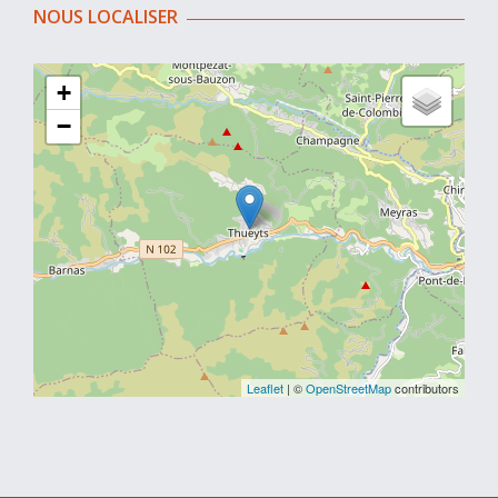
NOUS LOCALISER
+
−
Leaflet
| ©
OpenStreetMap
contributors