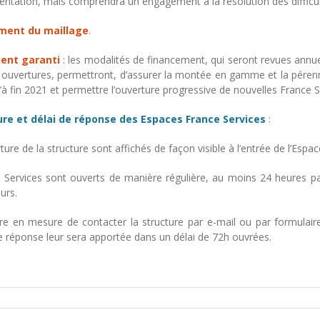
rientation, mais comprendra un engagement à la résolution des difficu
ment du maillage
.
ent garanti
: les modalités de financement, qui seront revues annu
 ouvertures, permettront, d’assurer la montée en gamme et la pérenni
’à fin 2021 et permettre l’ouverture progressive de nouvelles France S
ure et délai de réponse des Espaces France Services
:
ture de la structure sont affichés de façon visible à l’entrée de l’Espa
 Services sont ouverts de manière régulière, au moins 24 heures pa
urs.
re en mesure de contacter la structure par e-mail ou par formulair
ne réponse leur sera apportée dans un délai de 72h ouvrées.