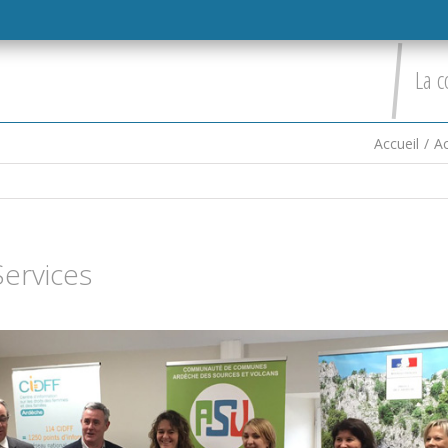
La c
Accueil
/
Ac
Services