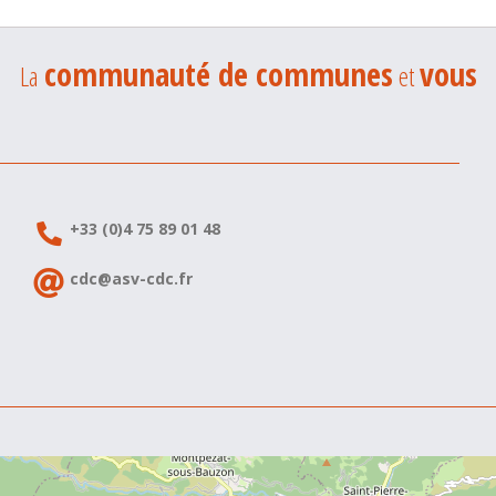
communauté de communes
vous
La
et
+33 (0)4 75 89 01 48
cdc@asv-cdc.fr