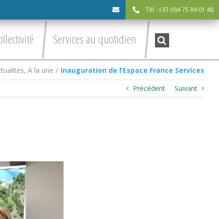
Tél : +33 (0)4 75 89 01 48
cdc@asv-
Recherche
ollectivité
Services au quotidien
:
cdc.fr
tualités
,
A la une
/
Inauguration de l’Espace France Services
Précédent
Suivant