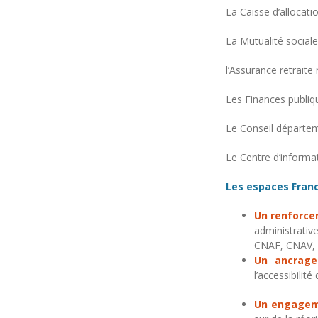
La Caisse d’allocati
La Mutualité social
l’Assurance retrait
Les Finances publi
Le Conseil départem
Le Centre d’informat
Les espaces Franc
Un renforcem
administrativ
CNAF, CNAV, DG
Un ancrage 
l’accessibilité
Un engageme