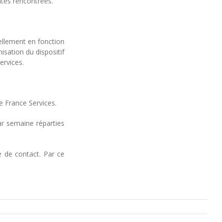
ltés rencontrées.
ellement en fonction
sation du dispositif
ervices.
ce France Services.
r semaine réparties
e de contact. Par ce