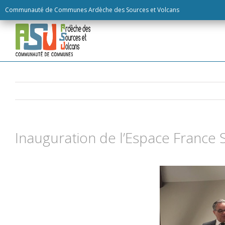
Skip
Communauté de Communes Ardèche des Sources et Volcans
to
content
Inauguration de l’Espace France 