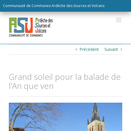
Skip
Communauté de Communes Ardèche des Sources et Volcans
to
content
Précédent
Suivant
Grand soleil pour la balade de
l’An que ven