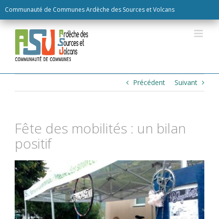
Skip
Communauté de Communes Ardèche des Sources et Volcans
to
content
Précédent
Suivant
Fête des mobilités : un bilan
positif