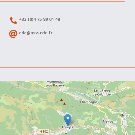
+33 (0)4 75 89 01 48
cdc@asv-cdc.fr