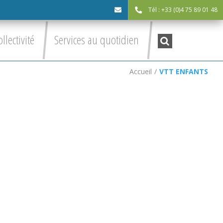
Tél : +33 (0)4 75 89 01 48
cdc@asv-
Recherche
ollectivité
Services au quotidien
:
cdc.fr
Accueil
/
VTT ENFANTS